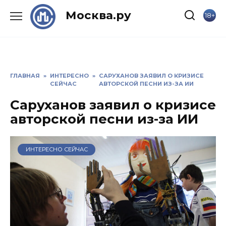
Skip
Москва.ру
18+
to
content
ГЛАВНАЯ
»
ИНТЕРЕСНО
»
САРУХАНОВ ЗАЯВИЛ О КРИЗИСЕ
СЕЙЧАС
АВТОРСКОЙ ПЕСНИ ИЗ-ЗА ИИ
Саруханов заявил о кризисе
авторской песни из-за ИИ
ИНТЕРЕСНО СЕЙЧАС