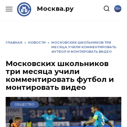
Skip
Москва.ру
18+
to
content
ГЛАВНАЯ
»
НОВОСТИ
»
МОСКОВСКИХ ШКОЛЬНИКОВ ТРИ
МЕСЯЦА УЧИЛИ КОММЕНТИРОВАТЬ
ФУТБОЛ И МОНТИРОВАТЬ ВИДЕО
Московских школьников
три месяца учили
комментировать футбол и
монтировать видео
ОБЩЕСТВО