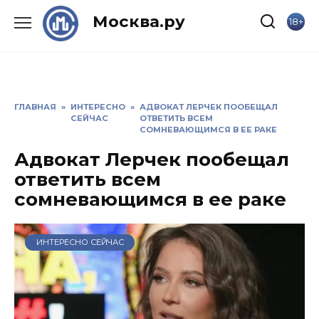
Skip
Москва.ру
18+
to
content
ГЛАВНАЯ
»
ИНТЕРЕСНО
»
АДВОКАТ ЛЕРЧЕК ПООБЕЩАЛ
СЕЙЧАС
ОТВЕТИТЬ ВСЕМ
СОМНЕВАЮЩИМСЯ В ЕЕ РАКЕ
Адвокат Лерчек пообещал
ответить всем
сомневающимся в ее раке
ИНТЕРЕСНО СЕЙЧАС