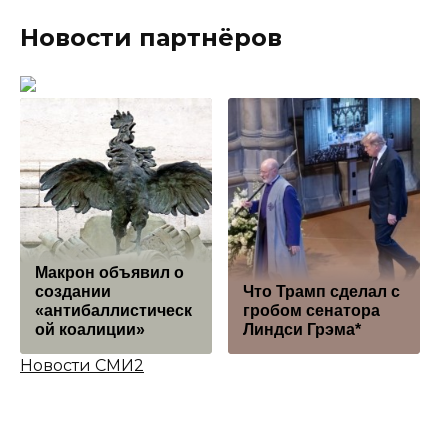
Новости партнёров
Макрон объявил о
создании
Что Трамп сделал с
«антибаллистическ
гробом сенатора
ой коалиции»
Линдси Грэма*
Новости СМИ2