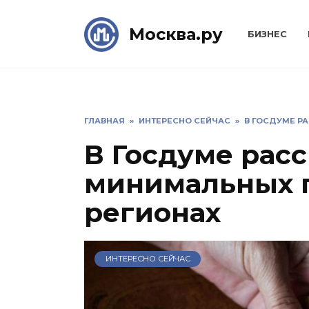
Skip
to
Москва.ру
БИЗНЕС
content
ГЛАВНАЯ
»
ИНТЕРЕСНО СЕЙЧАС
»
В ГОСДУМЕ Р
В Госдуме расс
минимальных 
регионах
ИНТЕРЕСНО СЕЙЧАС