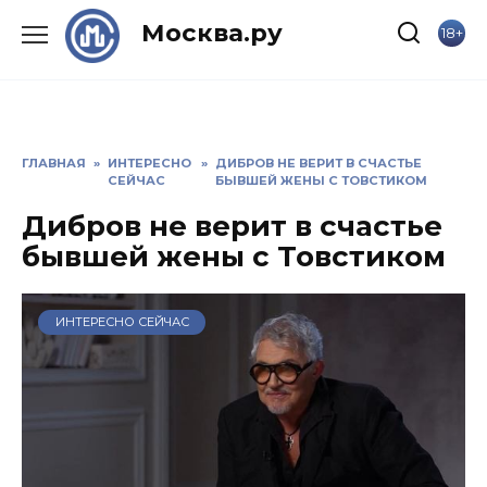
Skip
Москва.ру
18+
to
content
ГЛАВНАЯ
»
ИНТЕРЕСНО
»
ДИБРОВ НЕ ВЕРИТ В СЧАСТЬЕ
СЕЙЧАС
БЫВШЕЙ ЖЕНЫ С ТОВСТИКОМ
Дибров не верит в счастье
бывшей жены с Товстиком
ИНТЕРЕСНО СЕЙЧАС