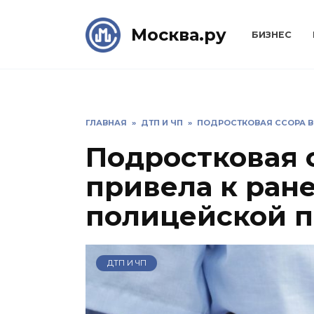
Skip
to
Москва.ру
БИЗНЕС
content
ГЛАВНАЯ
»
ДТП И ЧП
»
ПОДРОСТКОВАЯ ССОРА В
Подростковая 
привела к ран
полицейской 
ДТП И ЧП