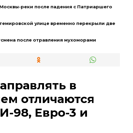
 Москвы-реки после падения с Патриаршего
нтемировской улице временно перекрыли две
тсмена после отравления мухоморами
заправлять в
чем отличаются
И-98, Евро-3 и