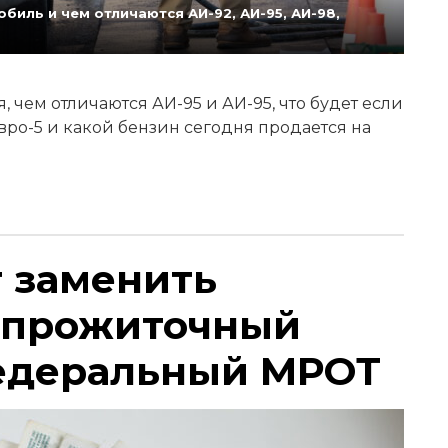
биль и чем отличаются АИ-92, АИ-95, АИ-98,
 чем отличаются АИ-95 и АИ-95, что будет если
Евро-5 и какой бензин сегодня продается на
т заменить
 прожиточный
едеральный МРОТ