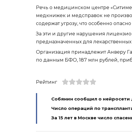
Речь о медицинском центре «Ситимед
медкнижек и медсправок не производ
содержат угрозу, что особенно опас
За эти и другие нарушения лицензион
предназначенных для лекарственных п
Организация принадлежит Анверу Гам
по данным БФО, 187 млн рублей, приб
Рейтинг
Собянин сообщил о нейросети 
Число операций по транспланта
За 15 лет в Москве число спас