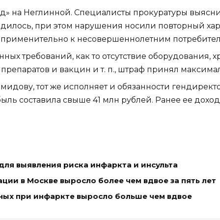
» на Неглинной. Специалисты прокуратуры выяснил
илось, при этом нарушения носили повторный хара
но применительно к несовершеннолетним потребител
ных требований, как то отсутствие оборудования, 
репаратов и вакцин и т. п., штраф принял максима
идову, тот же исполняет и обязанности гендиректо
ыль составила свыше 41 млн рублей. Ранее ее доход
для выявления риска инфаркта и инсульта
ции в Москве выросло более чем вдвое за пять лет
енных при инфаркте выросло больше чем вдвое