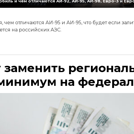
биль и чем отличаются АИ-92, АИ-95, АИ-98, Евро-3 и Евр
 чем отличаются АИ-95 и АИ-95, что будет если зали
ется на российских АЗС.
т заменить регионал
минимум на федера