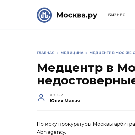
Skip
to
Москва.ру
БИЗНЕС
content
ГЛАВНАЯ
»
МЕДИЦИНА
»
МЕДЦЕНТР В МОСКВЕ 
Медцентр в Мо
недостоверные
АВТОР
Юлия Малая
По иску прокуратуры Москвы арбитраж
Abn.agency.