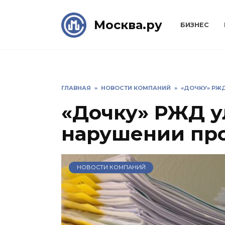
Skip
to
Москва.ру
БИЗНЕС
content
ГЛАВНАЯ
»
НОВОСТИ КОМПАНИЙ
»
«ДОЧКУ» РЖ
«Дочку» РЖД у
нарушении про
НОВОСТИ КОМПАНИЙ