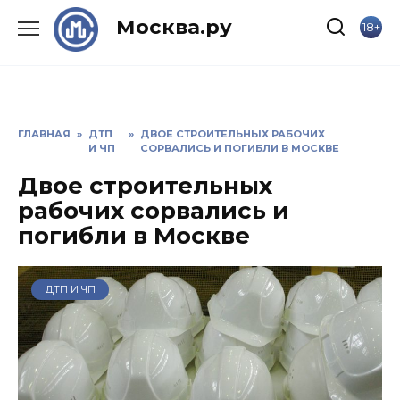
Skip
Москва.ру
18+
to
content
ГЛАВНАЯ
»
ДТП
»
ДВОЕ СТРОИТЕЛЬНЫХ РАБОЧИХ
И ЧП
СОРВАЛИСЬ И ПОГИБЛИ В МОСКВЕ
Двое строительных
рабочих сорвались и
погибли в Москве
ДТП И ЧП