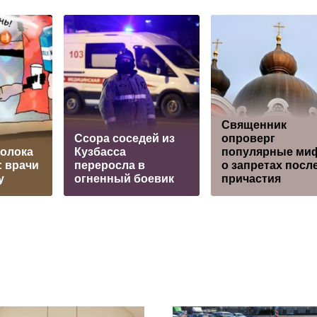
Священник
Ссора соседей из
опроверг
мoлoкa
Кузбасса
популярные ми
: врaчи
переросла в
о запретах посл
у
огненный боевик
причастия