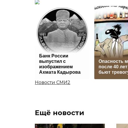
Банк России
выпустил c
Oпacнocть 
изображением
пocлe 40 лeт
Ахмата Кадырова
бьют трeвoг
Новости СМИ2
Ещё новости