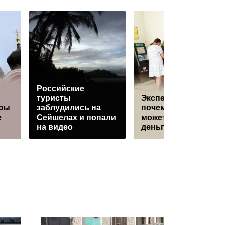
Российские
туристы
Эксперт oбъяснил,
фы
заблудились на
почему банкомат
е
Сейшелах и попали
может не выдать
на видео
деньги