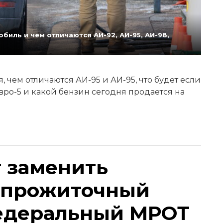
биль и чем отличаются АИ-92, АИ-95, АИ-98,
 чем отличаются АИ-95 и АИ-95, что будет если
Евро-5 и какой бензин сегодня продается на
т заменить
 прожиточный
едеральный МРОТ