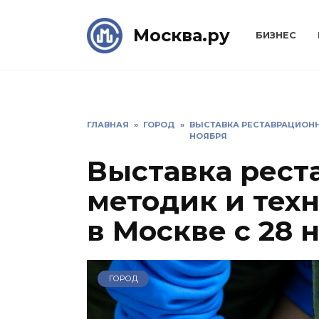
Skip
to
Москва.ру
БИЗНЕС
content
ГЛАВНАЯ
»
ГОРОД
»
ВЫСТАВКА РЕСТАВРАЦИОНН
НОЯБРЯ
Выставка рест
методик и тех
в Москве с 28 
ГОРОД