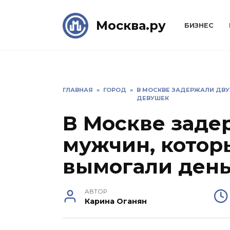
Skip
to
Москва.ру
БИЗНЕС
content
ГЛАВНАЯ
»
ГОРОД
»
В МОСКВЕ ЗАДЕРЖАЛИ ДВУ
ДЕВУШЕК
В Москве заде
мужчин, котор
вымогали день
АВТОР
Карина Оганян