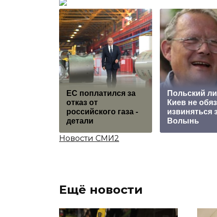
EC поплатился за
Польский ли
отказ от
Киев не обя
российского газа -
извиняться 
детали
Волынь
Новости СМИ2
Ещё новости