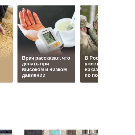
Врач рассказал, что
В России
делать при
ужесточают
высоком и низком
наказание за неявку
давлении
по повестке