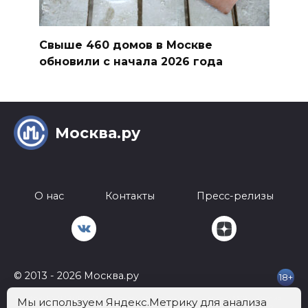
Свыше 460 домов в Москве
обновили с начала 2026 года
Москва.ру
О нас
Контакты
Пресс-релизы
© 2013 - 2026 Москва.ру
18+
Телефон:
+7 812 401-62-92
Почта:
info@mockva.ru
Адрес: 197022 Россия,
Мы используем Яндекс.Метрику для анализа