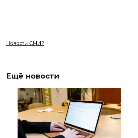
Кто сохранил этот
У российского
старый документ из
кроссовера Tenet
СССР, тот уже
T8 появилась новая
богач…
комплектация
Новости СМИ2
Ещё новости