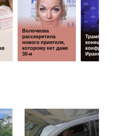
Волочкова
рассекретила
Трамп: возможный
нового приятеля,
конец
ав
которому нет даже
конфронтации с
30-и
Ираном