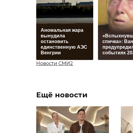
Аномальная жара
вынудила
«Вспыхнувш
остановить
спичка»: Ван
единственную АЭС
предупредил
Венгрии
событиях 20
Новости СМИ2
Ещё новости