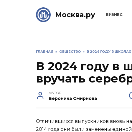
Skip
to
Москва.ру
БИЗНЕС
content
ГЛАВНАЯ
»
ОБЩЕСТВО
»
В 2024 ГОДУ В ШКОЛА
В 2024 году в 
вручать сереб
АВТОР
Вероника Смирнова
Отличившихся выпускников вновь на
2014 года они были заменены единой