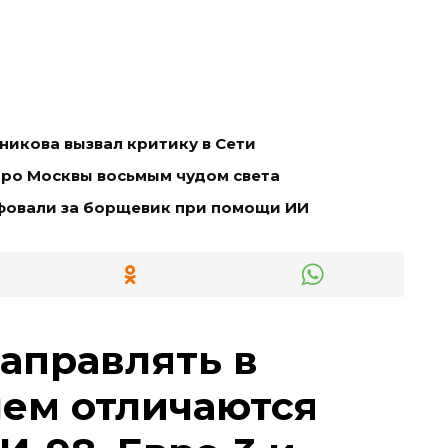
икова вызвал критику в Сети
тро Москвы восьмым чудом света
фовали за борщевик при помощи ИИ
заправлять в
чем отличаются