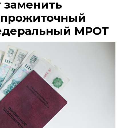
т заменить
 прожиточный
едеральный МРОТ