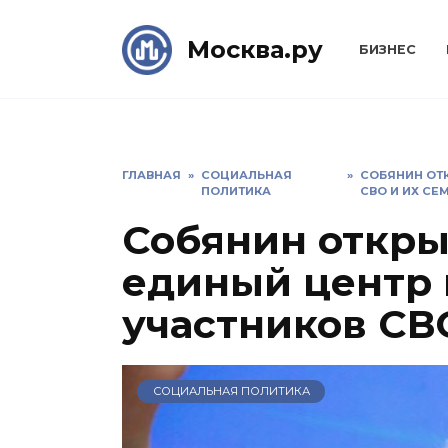
Skip
to
Москва.ру
БИЗНЕС
content
ГЛАВНАЯ
»
СОЦИАЛЬНАЯ
»
СОБЯНИН ОТ
ПОЛИТИКА
СВО И ИХ СЕ
Собянин откры
единый центр
участников СВ
СОЦИАЛЬНАЯ ПОЛИТИКА