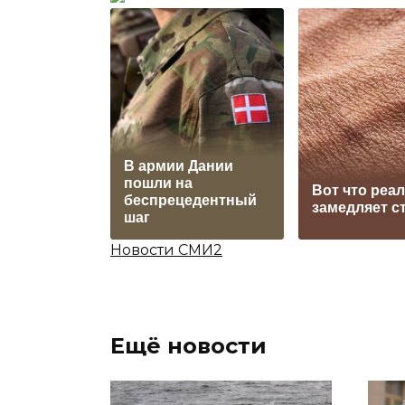
В армии Дании
пошли на
Вот что реа
беспрецедентный
замедляет с
шаг
Новости СМИ2
Ещё новости