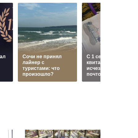
ал
Сочи не принял
С 1 сентября
лайнер с
квитанции ЖКХ
туристами: что
исчезнут из
произошло?
почтовых ящиков