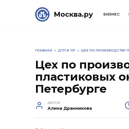
Skip
to
Москва.ру
БИЗНЕС
content
ГЛАВНАЯ
»
ДТП И ЧП
»
ЦЕХ ПО ПРОИЗВОДСТВУ 
Цех по произв
пластиковых о
Петербурге
АВТОР
Алина Дранникова