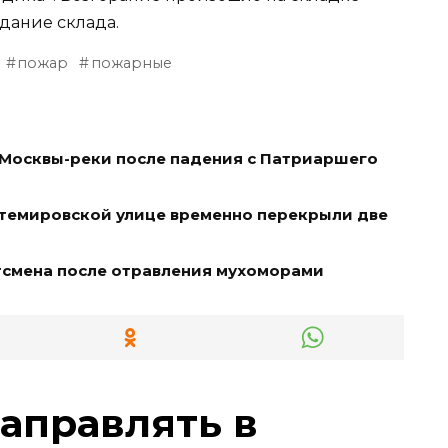
здание склада.
пожар
пожарные
 Москвы-реки после падения с Патриаршего
нтемировской улице временно перекрыли две
тсмена после отравления мухоморами
заправлять в