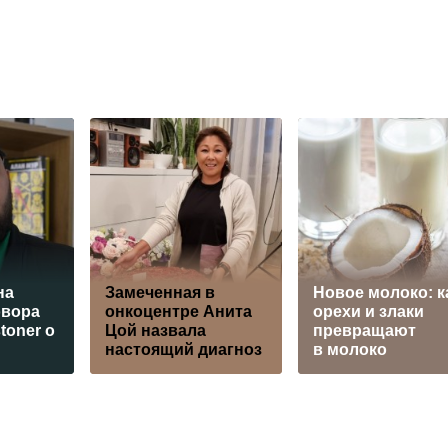
на
Замеченная в
Новое молоко: к
овора
онкоцентре Анита
орехи и злаки
toner о
Цой назвала
превращают
настоящий диагноз
в молоко