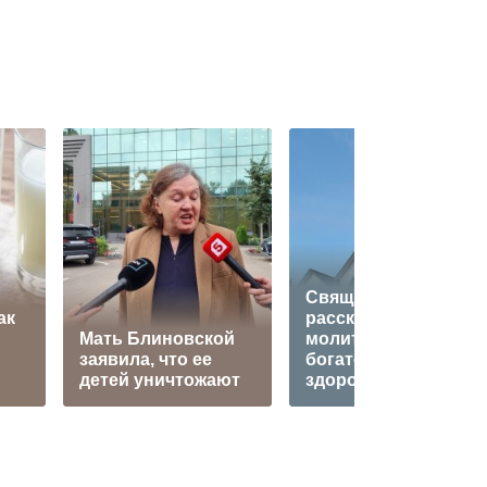
Священник
ак
рассказал, стоит ли
Мать Блиновской
молиться о
заявила, что ее
богатстве и
детей уничтожают
здоровье