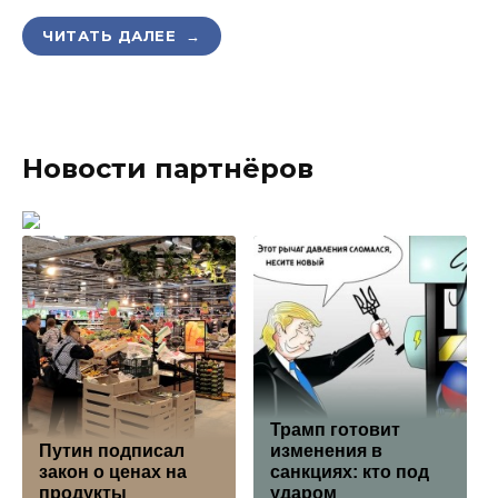
ЧИТАТЬ ДАЛЕЕ →
Новости партнёров
Трамп готовит
Путин подписал
изменения в
закон о ценах на
санкциях: кто под
продукты
ударом