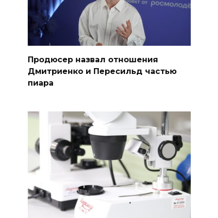
Продюсер назвал отношения
Дмитриенко и Пересильд частью
пиара