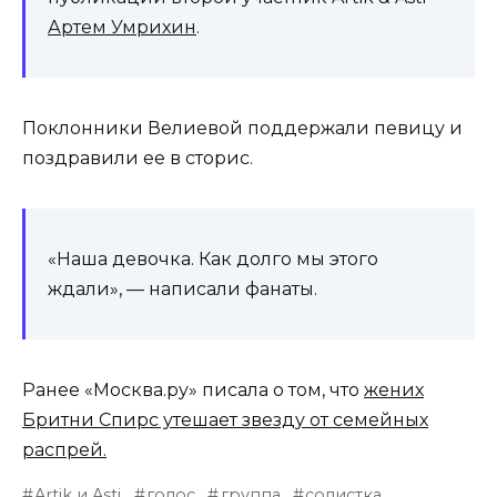
Артем Умрихин
.
Поклонники Велиевой поддержали певицу и
поздравили ее в сторис.
«Наша девочка. Как долго мы этого
ждали», — написали фанаты.
Ранее «Москва.ру» писала о том, что
жених
Бритни Спирс утешает звезду от семейных
распрей.
Artik и Asti
голос
группа
солистка