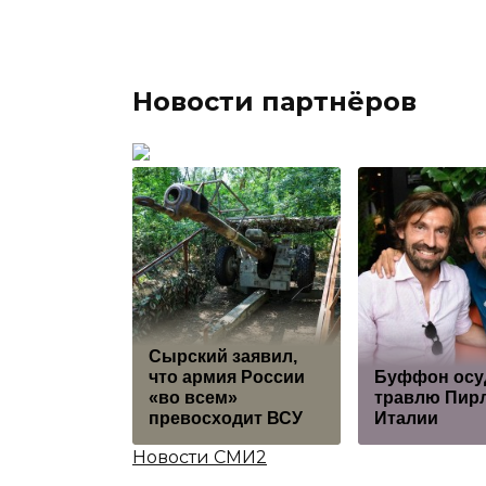
Новости партнёров
Сырский заявил,
что армия России
Буффон осу
«во всем»
травлю Пирл
превосходит ВСУ
Италии
Новости СМИ2