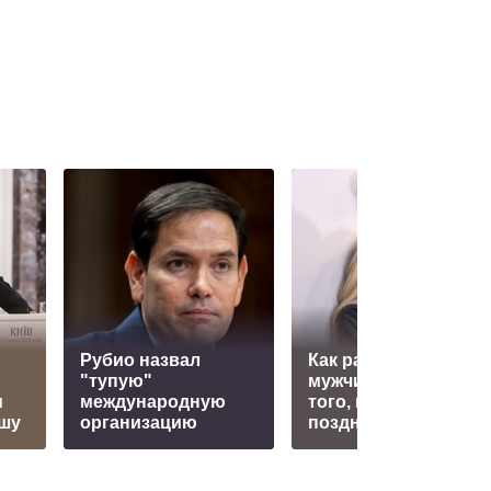
Рубио назвал
Как распознать
"тупую"
мужчину-тирана до
м
международную
того, как станет
шу
организацию
поздно