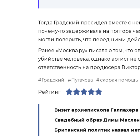
Тогда Градский просидел вместе с ней
почему-то задерживала на полтора часа
могли поверить, что перед ними дей
Ранее «Москва.ру» писала о том, что
убийстве человека
, однако артист н
ответственность на продюсера Викто
Градский
Пугачева
скорая помощь
Рейтинг
Визит архиепископа Галлахера 
Свадебный образ Димы Масленн
Британский политик назвал ме