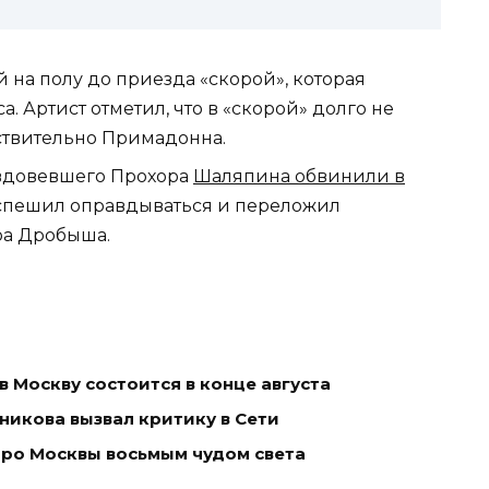
 на полу до приезда «скорой», которая
. Артист отметил, что в «скорой» долго не
ствительно Примадонна.
 овдовевшего Прохора
Шаляпина обвинили в
е спешил оправдываться и переложил
ра Дробыша.
в Москву состоится в конце августа
икова вызвал критику в Сети
тро Москвы восьмым чудом света