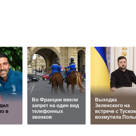
Во Франции ввели
Выходка
дил
запрет на один вид
Зеленского на
о в
телефонных
встрече с Туско
звонков
возмутила Поль