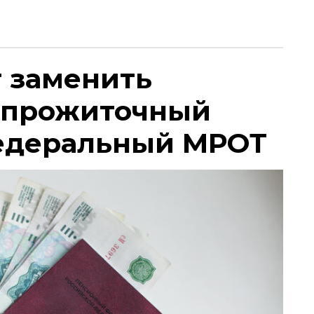
т заменить
 прожиточный
едеральный МРОТ