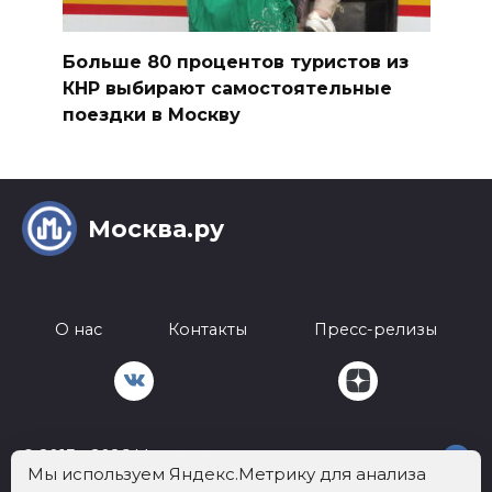
Больше 80 процентов туристов из
КНР выбирают самостоятельные
поездки в Москву
Москва.ру
О нас
Контакты
Пресс-релизы
© 2013 - 2026 Москва.ру
18+
Мы используем Яндекс.Метрику для анализа
Телефон:
+7 812 401-62-92
Почта:
info@mockva.ru
Адрес: 197022 Россия,