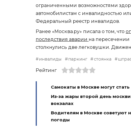
ограниченными возможностями здоров
автомобилистам с инвалидностью или 
Федеральный реестр инвалидов.
Ранее «Москва.ру» писала о том, что
о
последствия аварии
на пересечении 
столкнулись две легковушки. Движен
инвалиды
паркинг
стоянка
штра
Рейтинг
Самокаты в Москве могут стат
Из-за жары второй день москви
вокзалах
Водителям в Москве советуют н
погоды