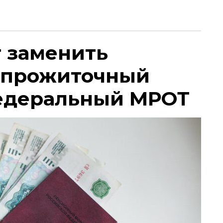
т заменить
 прожиточный
едеральный МРОТ