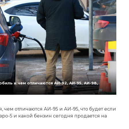
биль и чем отличаются АИ-92, АИ-95, АИ-98,
 чем отличаются АИ-95 и АИ-95, что будет если
Евро-5 и какой бензин сегодня продается на