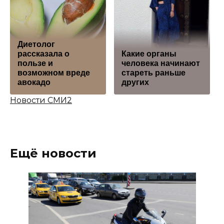
Диетолог
рассказала о
Какие органы
пользе и
человека начинают
возможном вреде
стареть раньше
авокадо
других
Новости СМИ2
Ещё новости