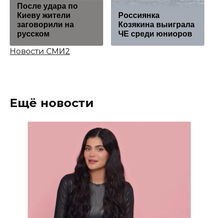
После удара по
Киеву жители
Россиянка
заговорили на
Козякина выиграла
русском
ЧЕ среди юниоров
Новости СМИ2
Ещё новости