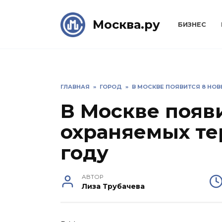
Skip
to
Москва.ру
БИЗНЕС
content
ГЛАВНАЯ
»
ГОРОД
»
В МОСКВЕ ПОЯВИТСЯ 8 НОВ
В Москве появ
охраняемых те
году
АВТОР
Лиза Трубачева