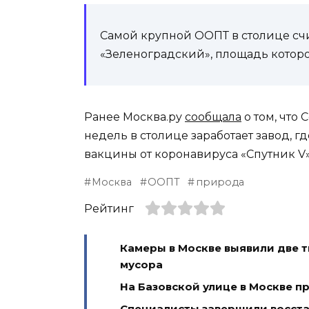
Самой крупной ООПТ в столице сч
«Зеленоградский», площадь которог
Ранее Москва.ру
сообщала
о том, что 
недель в столице заработает завод, г
вакцины от коронавируса «Спутник V»
Москва
ООПТ
природа
Рейтинг
Камеры в Москве выявили две 
мусора
На Базовской улице в Москве п
Специалисты завершили восста