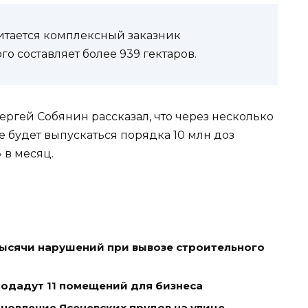
итается комплексный заказник
о составляет более 939 гектаров.
Сергей Собянин рассказал, что через несколько
де будет выпускаться порядка 10 млн доз
 в месяц.
тысячи нарушений при вывозе строительного
родадут 11 помещений для бизнеса
новление Ясеневских прудов на улице