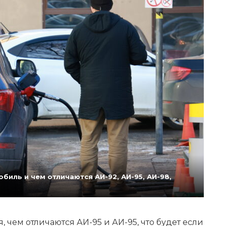
биль и чем отличаются АИ-92, АИ-95, АИ-98,
 чем отличаются АИ-95 и АИ-95, что будет если