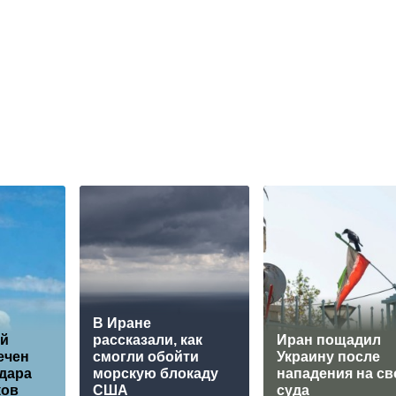
В Иране
ой
рассказали, как
Иран пощадил
ечен
смогли обойти
Украину после
дара
морскую блокаду
нападения на св
ков
США
суда