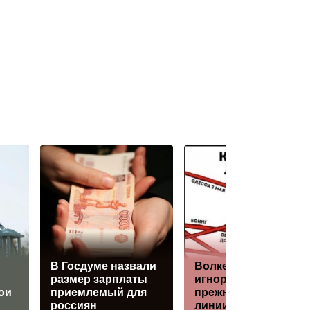
В Госдуме назвали
Волкер: Трамп
размер зарплаты
игнорирует
ои
приемлемый для
прежние «красные
россиян
линии» Кремля