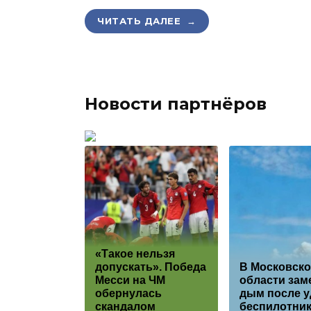
ЧИТАТЬ ДАЛЕЕ →
Новости партнёров
«Такое нельзя
допускать». Победа
В Московск
Месси на ЧМ
области зам
обернулась
дым после у
скандалом
беспилотни