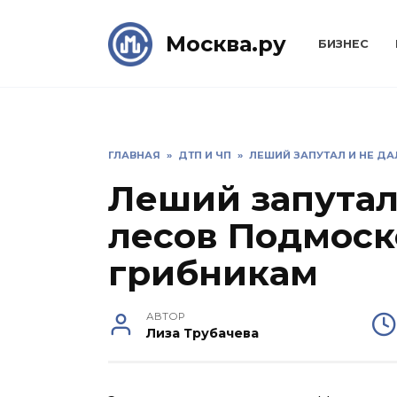
Skip
to
Москва.ру
БИЗНЕС
content
ГЛАВНАЯ
»
ДТП И ЧП
»
ЛЕШИЙ ЗАПУТАЛ И НЕ Д
Леший запутал
лесов Подмоск
грибникам
АВТОР
Лиза Трубачева