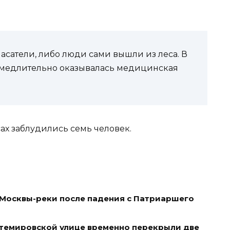
асатели, либо люди сами вышли из леса. В
амедлительно оказывалась медицинская
есах заблудились семь человек.
 Москвы-реки после падения с Патриаршего
нтемировской улице временно перекрыли две