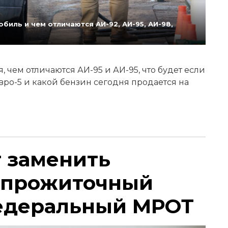
биль и чем отличаются АИ-92, АИ-95, АИ-98,
 чем отличаются АИ-95 и АИ-95, что будет если
Евро-5 и какой бензин сегодня продается на
т заменить
 прожиточный
едеральный МРОТ