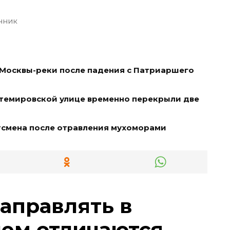
нник
 Москвы-реки после падения с Патриаршего
нтемировской улице временно перекрыли две
тсмена после отравления мухоморами
заправлять в
чем отличаются