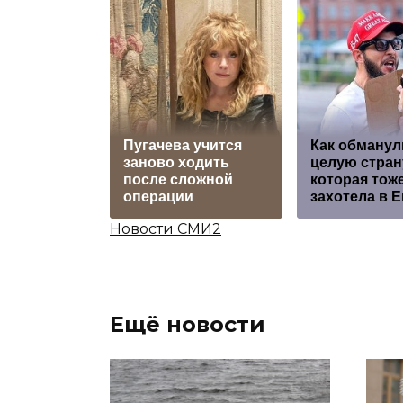
Пугачева учится
Как обманул
заново ходить
целую стран
после сложной
которая тож
операции
захотела в 
Новости СМИ2
Ещё новости