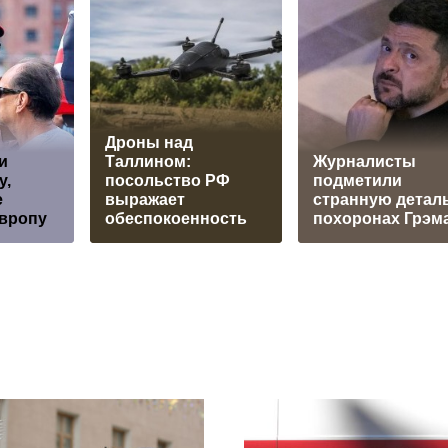
Дроны над
и
Таллином:
Журналисты
у,
посольство РФ
подметили
е
выражает
странную деталь
Европу
обеспокоенность
похоронах Грэм