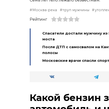
Семь лет тело лежало безвестным.
Москва-река
труп мужчины
утопле
Рейтинг
Спасатели достали мужчину из
моста
После ДТП с самосвалом на Ка
полосы
Московские врачи спасли спор
Какой бензин 
автомобиль и 