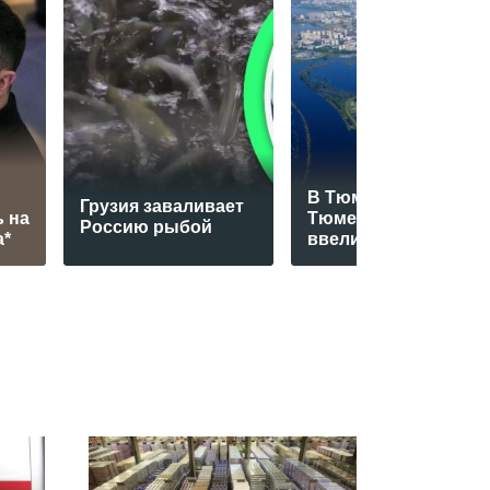
В Тюмени и
Грузия заваливает
 на
Тюменском округе
Россию рыбой
а*
ввели режим ЧС