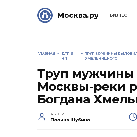
Skip
to
Москва.ру
БИЗНЕС
content
ГЛАВНАЯ
»
ДТП И
»
ТРУП МУЖЧИНЫ ВЫЛОВИЛ
ЧП
ХМЕЛЬНИЦКОГО
Труп мужчины
Москвы-реки р
Богдана Хмель
АВТОР
Полина Шубина