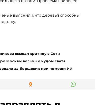
, сидящего позади. Проблема наиболее
 ученые выяснили, что деревья способны
ледству.
икова вызвал критику в Сети
тро Москвы восьмым чудом света
фовали за борщевик при помощи ИИ
заправлять в