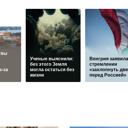
твы
Ученые выяснили:
Венгрия заявила
без этого Земля
стремлении
з-за
могла остаться без
«захлопнуть дв
жизни
перед Россией»