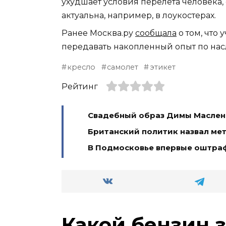
ухудшает условия перелета человека
актуальна, например, в лоукостерах.
Ранее Москва.ру
сообщала
о том, что
передавать накопленный опыт по нас
кресло
самолет
этикет
Рейтинг
Свадебный образ Димы Масленн
Британский политик назвал ме
В Подмосковье впервые оштра
Какой бензин 