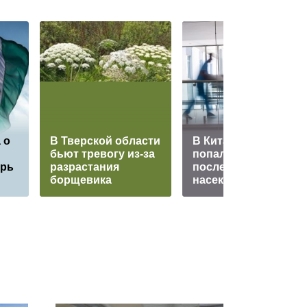
 о
В Тверской области
В Китае россиянка
бьют тревогу из-за
попала в больницу
ерь
разрастания
после укуса
борщевика
насекомого